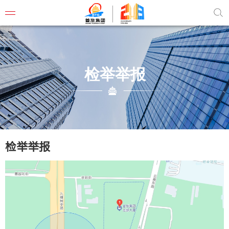
检举举报
首旅概
董事长
组织结
检举举报
管理团
企业文
联系我