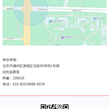
中国服
中国服
中国服
商业
来信举报：
住宿
北京市通州区度假区北街99号院1号楼
纪检监察室
文娱
邮编：100020
餐饮
电话：010-85629988-8639
出行