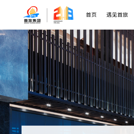
首页
遇见首旅
首旅概况
中国服务理念
商业
全聚德
企业动态
党建要闻
公益活动
住宿
王府井
董事长致辞
群团工作
社会责任
中国服务学院
文娱
首旅酒店
首旅党校
人才招聘
组织结构
餐饮
中国服务
出