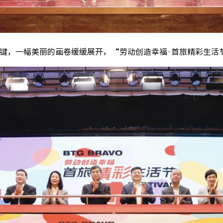
键，一幅美丽的画卷缓缓展开，“劳动创造幸福·首旅精彩生活