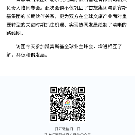
负责人陪同参会。此次会谈不仅巩固了首旅集团与凯宾斯
基集团的长期伙伴关系，更为双方在全球文旅产业面对重
公益活
要转型的关键时期抓住机遇、实现协同发展绘制了清晰的
路线图。
社会责
访团今天参加凯宾斯基全球业主峰会，增进相互了
人才招
解，共促和谐发展。
打开微信扫一扫
马上订阅首旅官方微信公众号