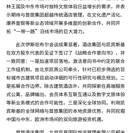
林王国及中东市场对独特文旅体验日益增长的需求，并表
全聚德
示期待与首旅集团超越传统酒店管理，在文化遗产活化、
王府井
康养度假等新业态领域开展多维度的创新合作，共同开
拓“一带一路”沿线市场的巨大潜力。
首旅酒
此次伊斯坦布尔会谈成果显著，酒店集团与凯宾斯基
在双方股东代表的见证下签订了《战略合作意向书》，并
一致同意：一是加速项目落地。激活意向书中约定的联合
企业动
工作组机制，由北京凯燕公司牵头，针对已初步筛选的目
标城市古建筑项目启动详细的可行性研究与概念规划。二
是拓展合作边界。除古建筑酒店外，共同探索在高端服务
式公寓、品牌输出、会员体系互联互通以及数字文旅体验
等新业务模式的合作可能性。三是深化全球协同。利用凯
党建要
宾斯基的全球网络与首旅集团的本地资源优势，共同挖掘
群团工
中国与中东、欧洲市场间的双向旅游投资机遇。
首旅党
首旅酒店集团、北京凯燕国际饭店管理有限公司相关