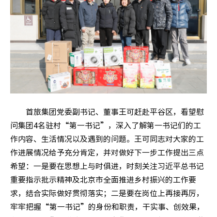
首旅集团党委副书记、董事王可赶赴平谷区，看望慰
问集团4名驻村“第一书记”，深入了解第一书记们的工
作内容、生活情况以及遇到的问题。王可同志对大家的工
作进展情况给予充分肯定，并对做好下一步工作提出三点
希望：一是要在思想上与时俱进，时刻关注习近平总书记
重要指示批示精神及北京市全面推进乡村振兴的工作要
求，结合实际做好贯彻落实；二是要在岗位上再接再厉，
牢牢把握“第一书记”的身份和职责，干实事、创效果，