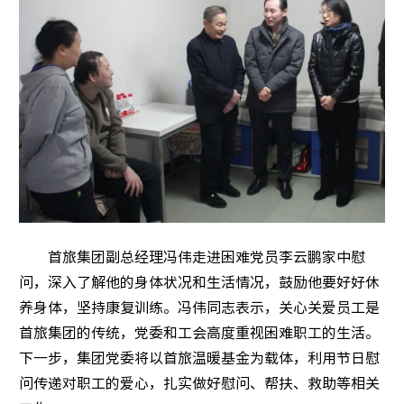
首旅集团副总经理冯伟走进困难党员李云鹏家中慰
问，深入了解他的身体状况和生活情况，鼓励他要好好休
养身体，坚持康复训练。冯伟同志表示，关心关爱员工是
首旅集团的传统，党委和工会高度重视困难职工的生活。
下一步，集团党委将以首旅温暖基金为载体，利用节日慰
问传递对职工的爱心，扎实做好慰问、帮扶、救助等相关