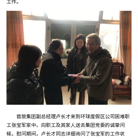
工作。
首旅集团副总经理卢长才来到环球度假区公司困难职
工张宝军家中，向职工及其家人送去集团党委的诚挚问
候。慰问期间，卢长才同志详细询问了张宝军的工作状