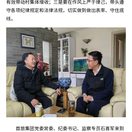
有效带动村集体增收；三是要在作风上严于律己，带头遵
守各项纪律规定和法律法规，切实做到做出表率、守住底
线。
首旅集团党委常委、纪委书记、监察专员石喜军来到