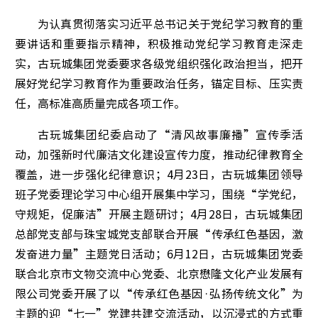
中国服
为认真贯彻落实习近平总书记关于党纪学习教育的重
要讲话和重要指示精神，积极推动党纪学习教育走深走
中国服
实，古玩城集团党委要求各级党组织强化政治担当，把开
展好党纪学习教育作为重要政治任务，锚定目标、压实责
中国服
任，高标准高质量完成各项工作。
古玩城集团纪委启动了“清风故事廉播”宣传季活
商业
动，加强新时代廉洁文化建设宣传力度，推动纪律教育全
覆盖，进一步强化纪律意识；4月23日，古玩城集团领导
住宿
班子党委理论学习中心组开展集中学习，围绕“学党纪，
文娱
守规矩，促廉洁”开展主题研讨；4月28日，古玩城集团
总部党支部与珠宝城党支部联合开展“传承红色基因，激
餐饮
发奋进力量”主题党日活动；6月12日，古玩城集团党委
联合北京市文物交流中心党委、北京懋隆文化产业发展有
出行
限公司党委开展了以“传承红色基因·弘扬传统文化”为
主题的迎“七一”党建共建交流活动，以沉浸式的方式重