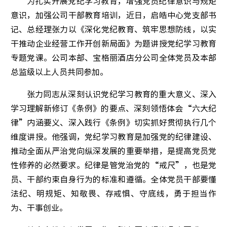
为扎实开展党纪学习教育，增强党员纪律意识与规矩
意识，加强公司干部教育培训，近日，启皓中心党支部书
记、总经理张力以《深化党纪教育、筑牢思想防线，以实
干推动企业经营工作开创新局面》为题讲授党纪学习教育
专题党课。公司本部、宝格丽酒店分公司全体党员及本部
总监级以上人员共同参加。
张力同志从深刻认识党纪学习教育的重大意义、深入
学习理解新修订《条例》的要点、深刻领悟体会“六大纪
律”内涵要义、深入践行《条例》切实抓好贯彻执行几个
维度讲授。他强调，党纪学习教育是加强党的纪律建设、
推动全面从严治党向纵深发展的重要举措，是提高党员党
性修养的必然要求。纪律是管党治党的“戒尺”，也是党
员、干部约束自身行为的标准和遵循。全体党员干部要懂
法纪、明规矩、知敬畏、存戒惧、守底线，勇于担当作
为、干事创业。