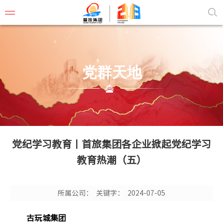
党群天地
首旅概
董事长
组织结
党纪学习教育丨首旅集团各企业掀起党纪学习
管理团
教育热潮（五）
企业文
联系我
所属公司：
关键字：
2024-07-05
古玩城集团