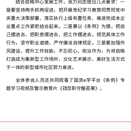
结合启皓中心发展工作，张力同志提出几点要求：一
是要坚持两手抓两促进，把开展党纪学习教育同贯彻党中
央重大决策部署、落实执行上级布置任务、推进完成本企
业重点工作紧密结合起来。二是要以《条例》为镜，把自
己摆进去、把职责摆进去、把工作摆进去。规范具体工作
行为，坚守职业道德，严守廉洁自律规定。三是要加强作
风建设、提升工作效能，不忘初心、担当作为，为将启皓
打造成为集新型工作场所、文化艺术展示、美好生活方式
于一体的新型城市社区努力奋进。
全体参会人员还共同观看了国资e学平台《条例》专
题学习视频及警示教育片《疏忽职守酿恶果》。