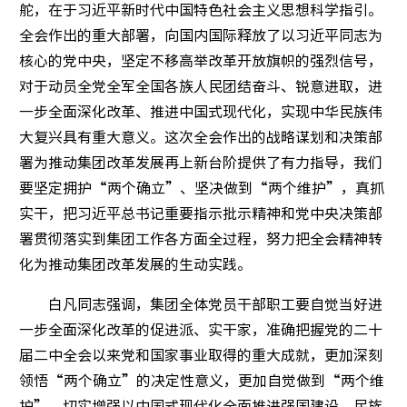
舵，在于习近平新时代中国特色社会主义思想科学指引。
全会作出的重大部署，向国内国际释放了以习近平同志为
核心的党中央，坚定不移高举改革开放旗帜的强烈信号，
公益活
对于动员全党全军全国各族人民团结奋斗、锐意进取，进
一步全面深化改革、推进中国式现代化，实现中华民族伟
社会责
大复兴具有重大意义。这次全会作出的战略谋划和决策部
人才招
署为推动集团改革发展再上新台阶提供了有力指导，我们
要坚定拥护“两个确立”、坚决做到“两个维护”，真抓
实干，把习近平总书记重要指示批示精神和党中央决策部
署贯彻落实到集团工作各方面全过程，努力把全会精神转
化为推动集团改革发展的生动实践。
白凡同志强调，集团全体党员干部职工要自觉当好进
一步全面深化改革的促进派、实干家，准确把握党的二十
届二中全会以来党和国家事业取得的重大成就，更加深刻
领悟“两个确立”的决定性意义，更加自觉做到“两个维
护”，切实增强以中国式现代化全面推进强国建设、民族