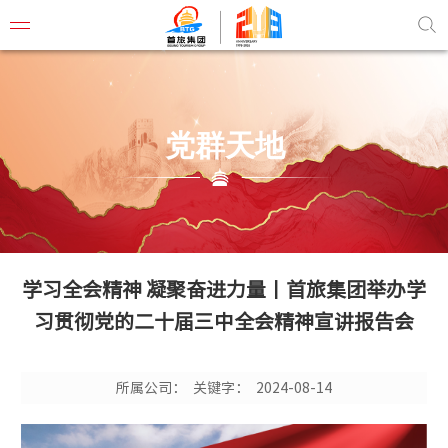
党群天地
首旅概
董事长
组织结
学习全会精神 凝聚奋进力量丨首旅集团举办学
管理团
习贯彻党的二十届三中全会精神宣讲报告会
企业文
联系我
所属公司：
关键字：
2024-08-14