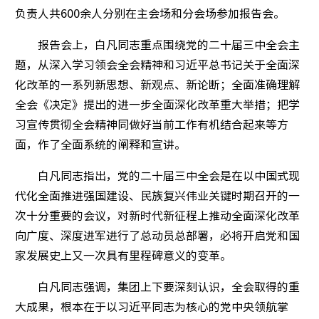
负责人共600余人分别在主会场和分会场参加报告会。
全聚德
报告会上，白凡同志重点围绕党的二十届三中全会主
王府井
题，从深入学习领会全会精神和习近平总书记关于全面深
化改革的一系列新思想、新观点、新论断；全面准确理解
首旅酒
全会《决定》提出的进一步全面深化改革重大举措；把学
习宣传贯彻全会精神同做好当前工作有机结合起来等方
面，作了全面系统的阐释和宣讲。
企业动
白凡同志指出，党的二十届三中全会是在以中国式现
代化全面推进强国建设、民族复兴伟业关键时期召开的一
次十分重要的会议，对新时代新征程上推动全面深化改革
向广度、深度进军进行了总动员总部署，必将开启党和国
党建要
家发展史上又一次具有里程碑意义的变革。
群团工
白凡同志强调，集团上下要深刻认识，全会取得的重
大成果，根本在于以习近平同志为核心的党中央领航掌
首旅党