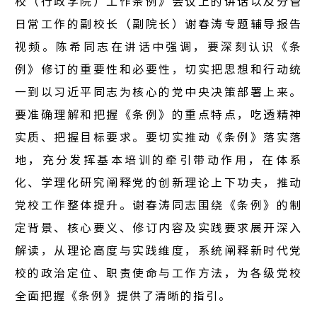
校（行政学院）工作条例》会议上的讲话以及分管
全聚德
日常工作的副校长（副院长）谢春涛专题辅导报告
视频。陈希同志在讲话中强调，要深刻认识《条
王府井
例》修订的重要性和必要性，切实把思想和行动统
首旅酒
一到以习近平同志为核心的党中央决策部署上来。
要准确理解和把握《条例》的重点特点，吃透精神
实质、把握目标要求。要切实推动《条例》落实落
企业动
地，充分发挥基本培训的牵引带动作用，在体系
化、学理化研究阐释党的创新理论上下功夫，推动
党校工作整体提升。谢春涛同志围绕《条例》的制
定背景、核心要义、修订内容及实践要求展开深入
党建要
解读，从理论高度与实践维度，系统阐释新时代党
校的政治定位、职责使命与工作方法，为各级党校
群团工
全面把握《条例》提供了清晰的指引。
首旅党