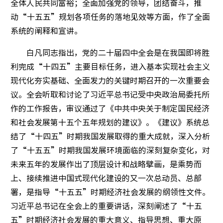
全体人民共同富裕；全面加强党的领导，团结奋斗，推
全聚德
动“十五五”规划各项任务的落地见效等方面，作了全面
系统的阐释和宣讲。
王府井
白凡同志指出，党的二十届四中全会是在我国即将胜
首旅酒
利完成“十四五”主要目标任务，进入基本实现社会主义
现代化夯实基础、全面发力的关键时期召开的一次重要会
议。全会听取和讨论了习近平总书记受中央政治局委托所
企业动
作的工作报告，审议通过了《中共中央关于制定国民经济
和社会发展第十五个五年规划的建议》。《建议》系统总
结了“十四五”时期我国发展取得的重大成就，深入分析
了“十五五”时期我国发展环境面临的深刻复杂变化，对
未来五年的发展作出了顶层设计和战略擘画，是乘势而
党建要
上、接续推进中国式现代化建设的又一次总动员、总部
署，是指导“十五五”时期经济社会发展的纲领性文件。
群团工
习近平总书记在全会上的重要讲话，深刻阐述了“十五
首旅党
五”时期经济社会发展的重大意义、指导思想、重大原