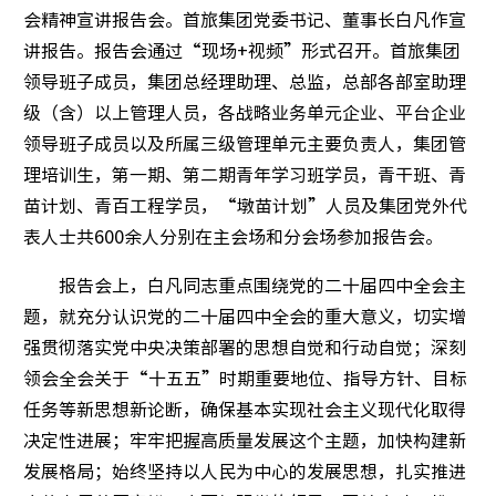
会精神宣讲报告会。首旅集团党委书记、董事长白凡作宣
中国服
讲报告。报告会通过“现场+视频”形式召开。首旅集团
领导班子成员，集团总经理助理、总监，总部各部室助理
中国服
级（含）以上管理人员，各战略业务单元企业、平台企业
中国服
领导班子成员以及所属三级管理单元主要负责人，集团管
理培训生，第一期、第二期青年学习班学员，青干班、青
苗计划、青百工程学员，“墩苗计划”人员及集团党外代
商业
表人士共600余人分别在主会场和分会场参加报告会。
住宿
报告会上，白凡同志重点围绕党的二十届四中全会主
题，就充分认识党的二十届四中全会的重大意义，切实增
文娱
强贯彻落实党中央决策部署的思想自觉和行动自觉；深刻
领会全会关于“十五五”时期重要地位、指导方针、目标
餐饮
任务等新思想新论断，确保基本实现社会主义现代化取得
出行
决定性进展；牢牢把握高质量发展这个主题，加快构建新
发展格局；始终坚持以人民为中心的发展思想，扎实推进