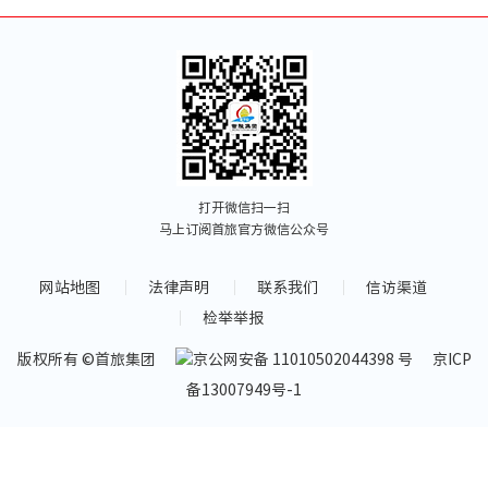
中国服
中国服
中国服
打开微信扫一扫
商业
马上订阅首旅官方微信公众号
住宿
网站地图
法律声明
联系我们
信访渠道
检举举报
文娱
版权所有 ©首旅集团
京公网安备 11010502044398 号
京ICP
餐饮
备13007949号-1
出行